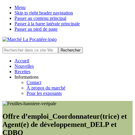
Menu
Skip to right header navigation
Passer au contenu principal
Passer à la barre latérale principale
Passer au pied de page
Marché
Rechercher
public
dans
situé
ce
Accueil
à
site
Nouvelles
La
Web
Recettes
Pocatière
Informations
Contact
À propos du marché
Pour les exposants
Offre d’emploi_Coordonnateur(trice) et
Agent(e) de développement_DELP et
CDBQ