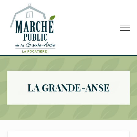
Menu
Passer
Passer
Passer
au
à
au
contenu
la
pied
principal
barre
de
Men
latérale
page
principale
Marché
public
situé
à
La
LA GRANDE-ANSE
Pocatière