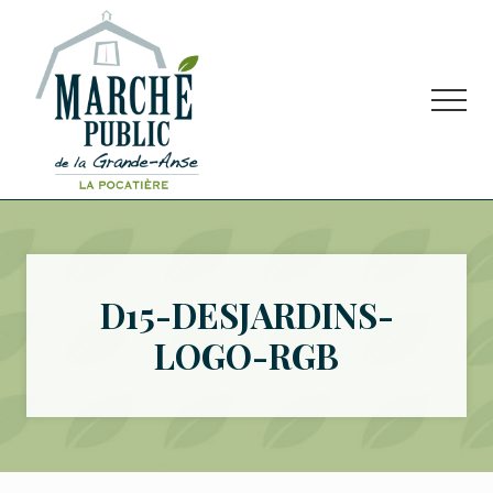
Menu
Passer
Passer
Passer
au
à
au
contenu
la
pied
principal
barre
de
Men
latérale
page
principale
Marché
public
situé
à
La
D15-DESJARDINS-
Pocatière
LOGO-RGB