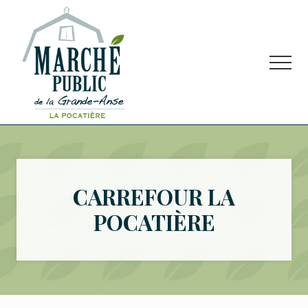
Menu
Passer
Passer
Passer
au
à
au
contenu
la
pied
principal
barre
de
Men
latérale
page
principale
Marché
public
situé
à
La
CARREFOUR LA
Pocatière
POCATIÈRE