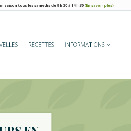
n saison tous les samedis de 9 h 30 à 14 h 30
(En savoir plus)
BEF
HE
VELLES
RECETTES
INFORMATIONS
URS EN