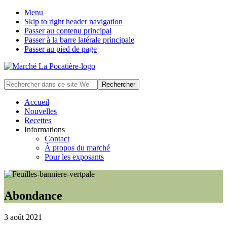
Menu
Skip to right header navigation
Passer au contenu principal
Passer à la barre latérale principale
Passer au pied de page
Marché
Rechercher
public
dans
situé
ce
Accueil
à
site
Nouvelles
La
Web
Recettes
Pocatière
Informations
Contact
À propos du marché
Pour les exposants
Abondance
3 août 2021